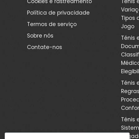
Cookies e rastreamento
Ténis 
Variaç
Política de privacidade
Tipos 
Termos de serviço
Jogo
Sobre nós
Ténis 
Docum
Contate-nos
Classi
Médico
Elegib
Ténis 
Regras
Proced
Confo
Ténis 
Sistem
Jogado