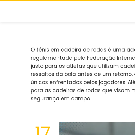
Skip
to
content
O ténis em cadeira de rodas é uma adap
regulamentada pela Federação Internac
justo para os atletas que utilizam cade
ressaltos da bola antes de um retorn
únicos enfrentados pelos jogadores. Al
para as cadeiras de rodas que visam
segurança em campo.
17