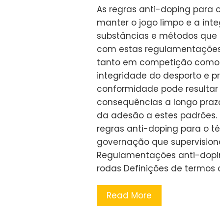
As regras anti-doping para 
manter o jogo limpo e a inte
substâncias e métodos que
com estas regulamentações 
tanto em competição como f
integridade do desporto e pr
conformidade pode resultar 
consequências a longo prazo
da adesão a estes padrões. K
regras anti-doping para o t
governação que supervisio
Regulamentações anti-dopin
rodas Definições de termos
Read More