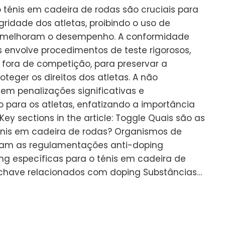
o ténis em cadeira de rodas são cruciais para
gridade dos atletas, proibindo o uso de
 melhoram o desempenho. A conformidade
envolve procedimentos de teste rigorosos,
ora de competição, para preservar a
oteger os direitos dos atletas. A não
em penalizações significativas e
 para os atletas, enfatizando a importância
ey sections in the article: Toggle Quais são as
énis em cadeira de rodas? Organismos de
nam as regulamentações anti-doping
g específicas para o ténis em cadeira de
 chave relacionados com doping Substâncias…