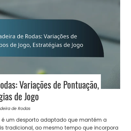
odas: Variações de Pontuação,
gias de Jogo
deira de Rodas
as é um desporto adaptado que mantém a
is tradicional, ao mesmo tempo que incorpora