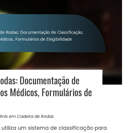
Rodas: Documentação de
rios Médicos, Formulários de
Ténis em Cadeira de Rodas
 utiliza um sistema de classificação para