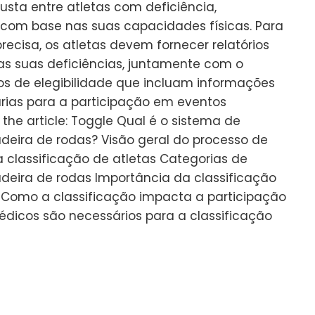
sta entre atletas com deficiência,
 com base nas suas capacidades físicas. Para
recisa, os atletas devem fornecer relatórios
 suas deficiências, juntamente com o
os de elegibilidade que incluam informações
rias para a participação em eventos
 the article: Toggle Qual é o sistema de
adeira de rodas? Visão geral do processo de
 a classificação de atletas Categorias de
adeira de rodas Importância da classificação
Como a classificação impacta a participação
médicos são necessários para a classificação