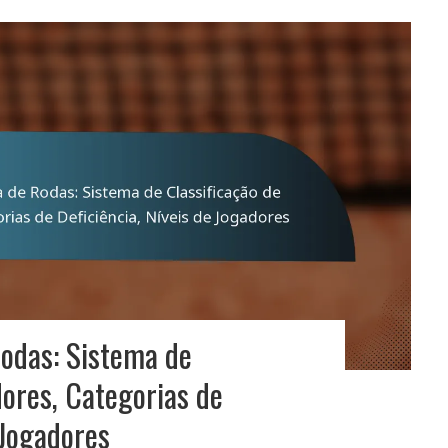
Rodas: Sistema de
dores, Categorias de
 Jogadores