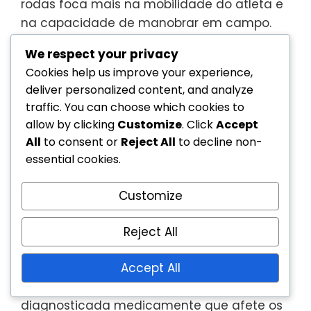
rodas foca mais na mobilidade do atleta e
na capacidade de manobrar em campo.
Cada desporto adapta os seus critérios de
We respect your privacy
classificação para atender às suas
Cookies help us improve your experience,
exigências únicas, o que pode levar a
deliver personalized content, and analyze
variações na forma como os atletas são
traffic. You can choose which cookies to
avaliados e agrupados.
allow by clicking
Customize
. Click
Accept
All
to consent or
Reject All
to decline non-
Diferenças nos critérios de
essential cookies.
elegibilidade
Customize
Os critérios de elegibilidade para o ténis em
cadeira de rodas podem diferir
Reject All
significativamente dos de outros desportos
Accept All
adaptados. Por exemplo, os atletas devem
ter uma deficiência física permanente
diagnosticada medicamente que afete os