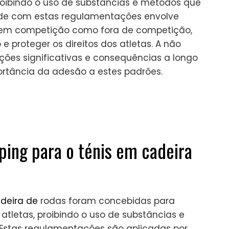
proibindo o uso de substâncias e métodos que
e com estas regulamentações envolve
o em competição como fora de competição,
e proteger os direitos dos atletas. A não
ões significativas e consequências a longo
portância da adesão a estes padrões.
oping para o ténis em cadeira
deira de
rodas foram concebidas para
 atletas, proibindo o uso de substâncias e
stas regulamentações são aplicadas por