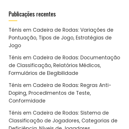
Publicações recentes
Ténis em Cadeira de Rodas: Variações de
Pontuação, Tipos de Jogo, Estratégias de
Jogo
Ténis em Cadeira de Rodas: Documentação
de Classificação, Relatórios Médicos,
Formulários de Elegibilidade
Ténis em Cadeira de Rodas: Regras Anti-
Doping, Procedimentos de Teste,
Conformidade
Ténis em Cadeira de Rodas: Sistema de
Classificação de Jogadores, Categorias de
Deficiência, Níveis de Jogadores