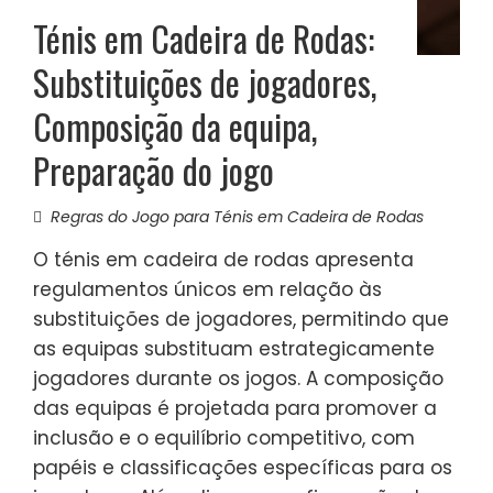
Ténis em Cadeira de Rodas:
Substituições de jogadores,
Composição da equipa,
Preparação do jogo
Regras do Jogo para Ténis em Cadeira de Rodas
O ténis em cadeira de rodas apresenta
regulamentos únicos em relação às
substituições de jogadores, permitindo que
as equipas substituam estrategicamente
jogadores durante os jogos. A composição
das equipas é projetada para promover a
inclusão e o equilíbrio competitivo, com
papéis e classificações específicas para os