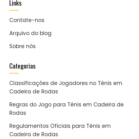
Links
Contate-nos
Arquivo do blog
Sobre nós
Categorias
Classificações de Jogadores no Ténis em
Cadeira de Rodas
Regras do Jogo para Ténis em Cadeira de
Rodas
Regulamentos Oficiais para Ténis em
Cadeira de Rodas