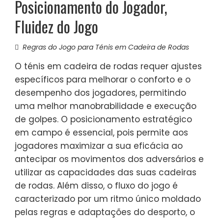
Posicionamento do Jogador,
Fluidez do Jogo
Regras do Jogo para Ténis em Cadeira de Rodas
O ténis em cadeira de rodas requer ajustes
específicos para melhorar o conforto e o
desempenho dos jogadores, permitindo
uma melhor manobrabilidade e execução
de golpes. O posicionamento estratégico
em campo é essencial, pois permite aos
jogadores maximizar a sua eficácia ao
antecipar os movimentos dos adversários e
utilizar as capacidades das suas cadeiras
de rodas. Além disso, o fluxo do jogo é
caracterizado por um ritmo único moldado
pelas regras e adaptações do desporto, o