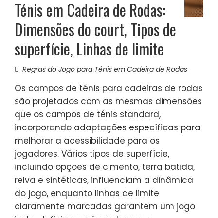
Ténis em Cadeira de Rodas:
Dimensões do court, Tipos de
superfície, Linhas de limite
Regras do Jogo para Ténis em Cadeira de Rodas
Os campos de ténis para cadeiras de rodas
são projetados com as mesmas dimensões
que os campos de ténis standard,
incorporando adaptações específicas para
melhorar a acessibilidade para os
jogadores. Vários tipos de superfície,
incluindo opções de cimento, terra batida,
relva e sintéticas, influenciam a dinâmica
do jogo, enquanto linhas de limite
claramente marcadas garantem um jogo