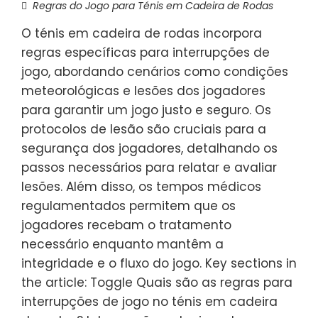
Regras do Jogo para Ténis em Cadeira de Rodas
O ténis em cadeira de rodas incorpora
regras específicas para interrupções de
jogo, abordando cenários como condições
meteorológicas e lesões dos jogadores
para garantir um jogo justo e seguro. Os
protocolos de lesão são cruciais para a
segurança dos jogadores, detalhando os
passos necessários para relatar e avaliar
lesões. Além disso, os tempos médicos
regulamentados permitem que os
jogadores recebam o tratamento
necessário enquanto mantêm a
integridade e o fluxo do jogo. Key sections in
the article: Toggle Quais são as regras para
interrupções de jogo no ténis em cadeira