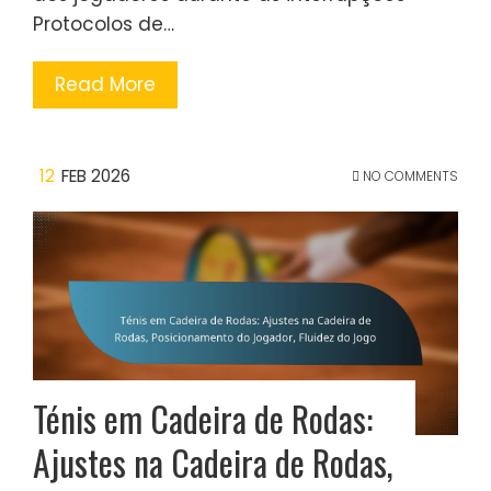
Protocolos de…
Read More
12
FEB 2026
NO COMMENTS
Ténis em Cadeira de Rodas:
Ajustes na Cadeira de Rodas,