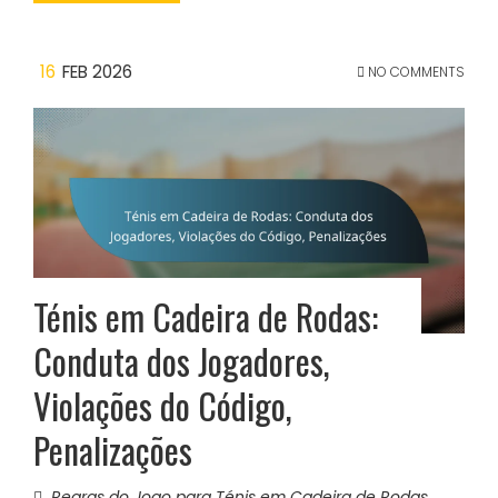
16
FEB 2026
NO COMMENTS
Ténis em Cadeira de Rodas:
Conduta dos Jogadores,
Violações do Código,
Penalizações
Regras do Jogo para Ténis em Cadeira de Rodas