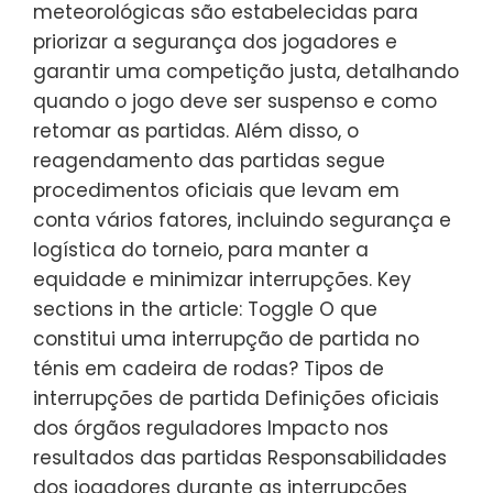
meteorológicas são estabelecidas para
priorizar a segurança dos jogadores e
garantir uma competição justa, detalhando
quando o jogo deve ser suspenso e como
retomar as partidas. Além disso, o
reagendamento das partidas segue
procedimentos oficiais que levam em
conta vários fatores, incluindo segurança e
logística do torneio, para manter a
equidade e minimizar interrupções. Key
sections in the article: Toggle O que
constitui uma interrupção de partida no
ténis em cadeira de rodas? Tipos de
interrupções de partida Definições oficiais
dos órgãos reguladores Impacto nos
resultados das partidas Responsabilidades
dos jogadores durante as interrupções