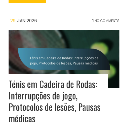
29
JAN 2026
NO COMMENTS
Ténis em Cadeira de Rodas:
Interrupções de jogo,
Protocolos de lesões, Pausas
médicas