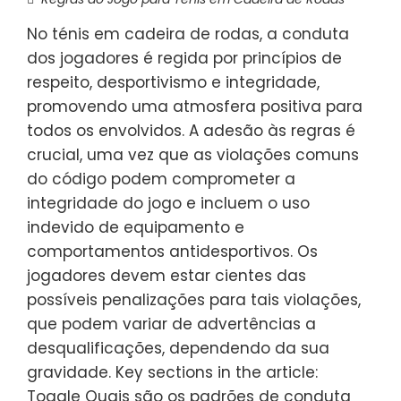
No ténis em cadeira de rodas, a conduta
dos jogadores é regida por princípios de
respeito, desportivismo e integridade,
promovendo uma atmosfera positiva para
todos os envolvidos. A adesão às regras é
crucial, uma vez que as violações comuns
do código podem comprometer a
integridade do jogo e incluem o uso
indevido de equipamento e
comportamentos antidesportivos. Os
jogadores devem estar cientes das
possíveis penalizações para tais violações,
que podem variar de advertências a
desqualificações, dependendo da sua
gravidade. Key sections in the article:
Toggle Quais são os padrões de conduta