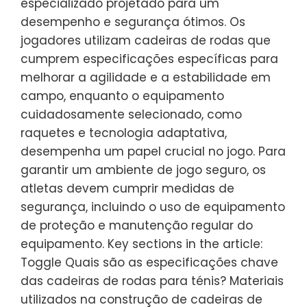
especializado projetado para um
desempenho e segurança ótimos. Os
jogadores utilizam cadeiras de rodas que
cumprem especificações específicas para
melhorar a agilidade e a estabilidade em
campo, enquanto o equipamento
cuidadosamente selecionado, como
raquetes e tecnologia adaptativa,
desempenha um papel crucial no jogo. Para
garantir um ambiente de jogo seguro, os
atletas devem cumprir medidas de
segurança, incluindo o uso de equipamento
de proteção e manutenção regular do
equipamento. Key sections in the article:
Toggle Quais são as especificações chave
das cadeiras de rodas para ténis? Materiais
utilizados na construção de cadeiras de