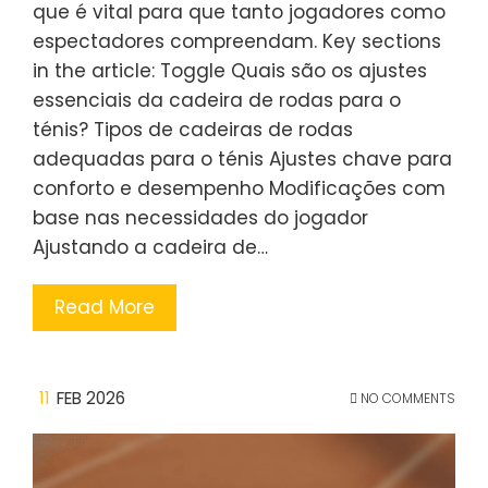
que é vital para que tanto jogadores como
espectadores compreendam. Key sections
in the article: Toggle Quais são os ajustes
essenciais da cadeira de rodas para o
ténis? Tipos de cadeiras de rodas
adequadas para o ténis Ajustes chave para
conforto e desempenho Modificações com
base nas necessidades do jogador
Ajustando a cadeira de…
Read More
11
FEB 2026
NO COMMENTS