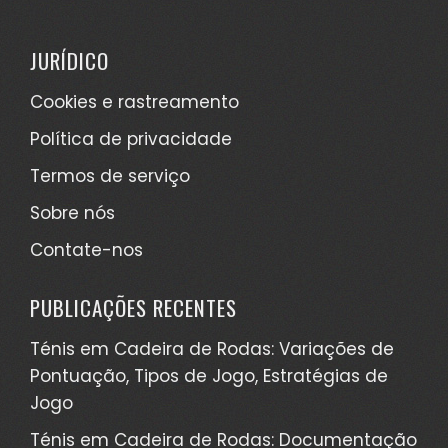
JURÍDICO
Cookies e rastreamento
Política de privacidade
Termos de serviço
Sobre nós
Contate-nos
PUBLICAÇÕES RECENTES
Ténis em Cadeira de Rodas: Variações de
Pontuação, Tipos de Jogo, Estratégias de
Jogo
Ténis em Cadeira de Rodas: Documentação