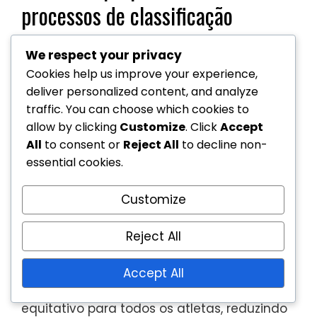
processos de classificação
Em resposta a disputas contínuas, várias
We respect your privacy
partes interessadas propuseram reformas
Cookies help us improve your experience,
para melhorar o processo de classificação
deliver personalized content, and analyze
no
ténis em cadeira de rodas
. As sugestões
traffic. You can choose which cookies to
incluem a implementação de protocolos de
allow by clicking
Customize
. Click
Accept
All
to consent or
Reject All
to decline non-
avaliação mais rigorosos e o aumento da
essential cookies.
transparência na tomada de decisões para
construir confiança entre os atletas.
Customize
Além disso, alguns defensores pedem
revisões regulares dos critérios de
Reject All
classificação para garantir que
permaneçam relevantes e justos. Estas
Accept All
reformas visam criar um ambiente mais
equitativo para todos os atletas, reduzindo