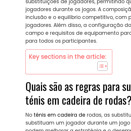
substituições de jogadores, permitindo 
jogadores durante os jogos. A composiç
inclusão e o equilíbrio competitivo, com 
jogadores. Além disso, a configuração dos
campo e requisitos de equipamento para 
para todos os participantes.
Key sections in the article:
Quais são as regras para s
ténis em cadeira de rodas
No
ténis em cadeira de
rodas, as substi
substituam um jogador durante um jogo s
podem melhorar a estratégia e o desem