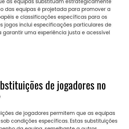
que as equipas substituam estrategicamente
ão das equipas é projetada para promover a
papéis e classificações específicas para os
 jogos inclui especificações particulares de
garantir uma experiência justa e acessível
ubstituições de jogadores no
?
tuições de jogadores permitem que as equipas
ob condições específicas. Estas substituições
penho da equipa, semelhante a outros