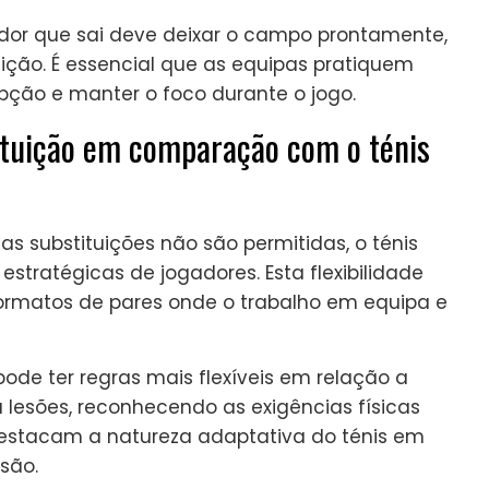
ador que sai deve deixar o campo prontamente,
ição. É essencial que as equipas pratiquem
upção e manter o foco durante o jogo.
ituição em comparação com o ténis
as substituições não são permitidas, o ténis
tratégicas de jogadores. Esta flexibilidade
ormatos de pares onde o trabalho em equipa e
ode ter regras mais flexíveis em relação a
 lesões, reconhecendo as exigências físicas
 destacam a natureza adaptativa do ténis em
são.