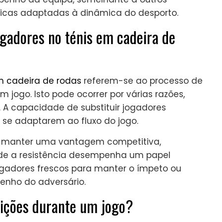
icas adaptadas à dinâmica do desporto.
ogadores no ténis em cadeira de
 cadeira de rodas
referem-se ao processo de
m jogo. Isto pode ocorrer por várias razões,
s. A capacidade de substituir jogadores
a se adaptarem ao fluxo do jogo.
ra manter uma vantagem competitiva,
de a resistência desempenha um papel
 jogadores frescos para manter o ímpeto ou
nho do adversário.
ições durante um jogo?