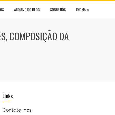
NOS
ARQUIVO DO BLOG
SOBRE NÓS
IDIOMA
ES, COMPOSIÇÃO DA
Links
Contate-nos