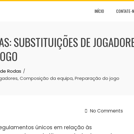
INÍCIO
CONTATE-
DAS: SUBSTITUIÇÕES DE JOGADOR
JOGO
 de Rodas
ogadores, Composição da equipa, Preparação do jogo
No Comments
egulamentos únicos em relação às