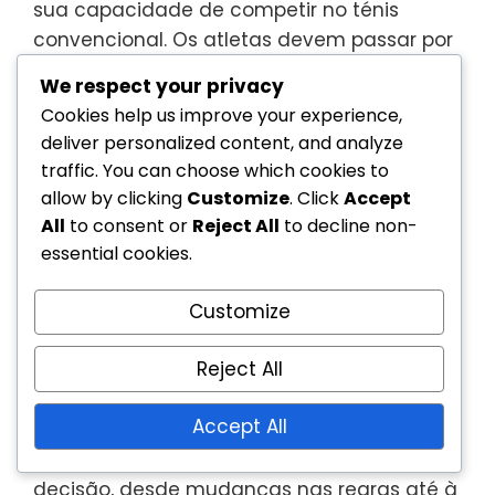
sua capacidade de competir no ténis
convencional. Os atletas devem passar por
uma avaliação
de classificação
para
We respect your privacy
determinar a sua classe apropriada, o que
Cookies help us improve your experience,
pode influenciar a sua participação em
deliver personalized content, and analyze
torneios e eventos.
traffic. You can choose which cookies to
allow by clicking
Customize
. Click
Accept
Estrutura de Governação e
All
to consent or
Reject All
to decline non-
Representação dos Jogadores
essential cookies.
A estrutura de governação do ténis em
Customize
cadeira de rodas envolve a colaboração
Reject All
entre a ITF, a USTA e o IPC, garantindo que
os interesses dos atletas sejam
Accept All
representados. Cada organização tem um
papel nos processos de tomada de
decisão, desde mudanças nas regras até à