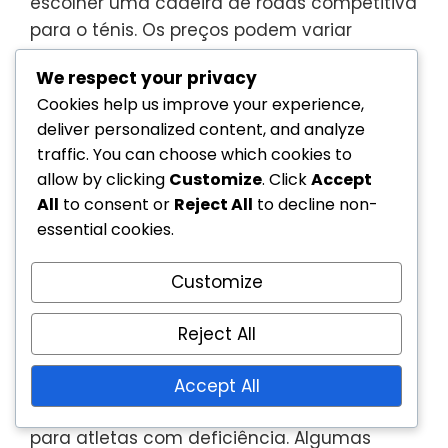
escolher uma cadeira de rodas competitiva
para o ténis. Os preços podem variar
amplamente, normalmente variando de
We respect your privacy
algumas centenas a vários milhares de
Cookies help us improve your experience,
euros. Investir em uma cadeira de rodas de
deliver personalized content, and analyze
maior qualidade geralmente compensa em
traffic. You can choose which cookies to
termos de desempenho e durabilidade.
allow by clicking
Customize
. Click
Accept
All
to consent or
Reject All
to decline non-
Considere procurar marcas respeitáveis
essential cookies.
conhecidas por suas cadeiras de rodas
competitivas, como Quickie, Invacare e
Customize
Sunrise Medical. Estas marcas oferecem
uma gama de opções que equilibram
Reject All
qualidade e custo.
Além disso, explore opções de
Accept All
financiamento ou subsídios disponíveis
para atletas com deficiência. Algumas