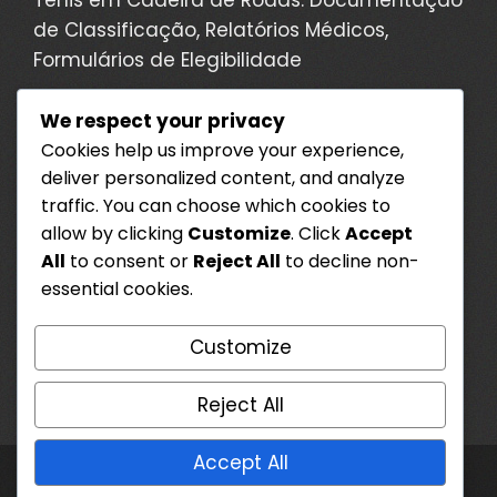
de Classificação, Relatórios Médicos,
Formulários de Elegibilidade
Ténis em Cadeira de Rodas: Regras Anti-
We respect your privacy
Doping, Procedimentos de Teste,
Cookies help us improve your experience,
Conformidade
deliver personalized content, and analyze
Ténis em Cadeira de Rodas: Sistema de
traffic. You can choose which cookies to
Classificação de Jogadores, Categorias de
allow by clicking
Customize
. Click
Accept
All
to consent or
Reject All
to decline non-
Deficiência, Níveis de Jogadores
essential cookies.
Ténis em Cadeira de Rodas: Conduta dos
Jogadores, Violações do Código,
Customize
Penalizações
Reject All
Accept All
WordPress Theme - Total
by HashThemes