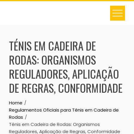
Skip
to
content
TÉNIS EM CADEIRA DE
RODAS: ORGANISMOS
REGULADORES, APLICAÇÃO
DE REGRAS, CONFORMIDADE
Home
Regulamentos Oficiais para Ténis em Cadeira de
Rodas
Ténis em Cadeira de Rodas: Organismos
Reguladores, Aplicação de Regras, Conformidade