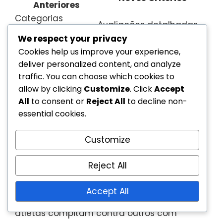
Anteriores
Categorias
Avaliações detalhadas
amplas com base
com base na mobilidade
We respect your privacy
no tipo de
funcional e habilidade
Cookies help us improve your experience,
deficiência
deliver personalized content, and analyze
Foco limitado nas
traffic. You can choose which cookies to
Ênfase em avaliações
capacidades
allow by clicking
Customize
. Click
Accept
personalizadas para
individuais dos
All
to consent or
Reject All
to decline non-
classificação precisa
atletas
essential cookies.
Classificação
Classificação dinâmica
estática com
Customize
permitindo reavaliações
revisões
regulares
Reject All
infrequentes
Estas mudanças visam melhorar o
Accept All
panorama competitivo, garantindo que os
atletas compitam contra outros com