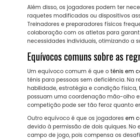
Além disso, os jogadores podem ter nec
raquetes modificadas ou dispositivos as
Treinadores e preparadores físicos freq
colaboração com os atletas para garant
necessidades individuais, otimizando a 
Equívocos comuns sobre as regr
Um equívoco comum é que o
ténis em c
ténis para pessoas sem deficiência. Na re
habilidade, estratégia e condição físic
possuam uma coordenação mão-olho excep
competição pode ser tão feroz quanto e
Outro equívoco é que os jogadores
em c
devido à permissão de dois quiques. No e
campo de jogo, pois compensa os desafi