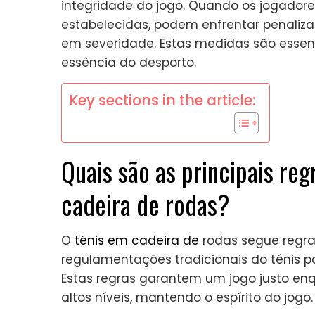
integridade do jogo. Quando os jogador
estabelecidas, podem enfrentar penaliza
em severidade. Estas medidas são essenc
essência do desporto.
Key sections in the article:
Quais são as principais re
cadeira de rodas?
O
ténis em cadeira de
rodas segue regra
regulamentações tradicionais do ténis 
Estas regras garantem um jogo justo e
altos níveis, mantendo o espírito do jogo.