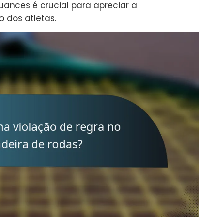
ances é crucial para apreciar a
 dos atletas.