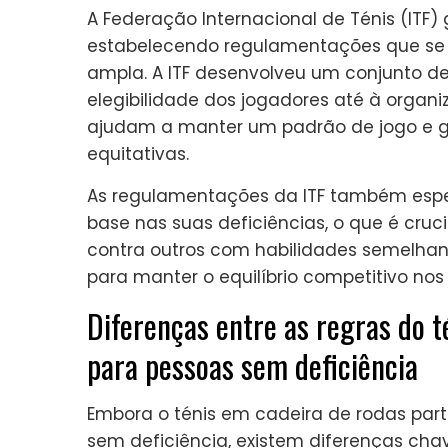
A Federação Internacional de Ténis (ITF)
estabelecendo regulamentações que se
ampla. A ITF desenvolveu um conjunto de
elegibilidade dos jogadores até à organ
ajudam a manter um padrão de jogo e g
equitativas.
As regulamentações da ITF também espe
base nas suas deficiências, o que é cruc
contra outros com habilidades semelhan
para manter o equilíbrio competitivo nos 
Diferenças entre as regras do t
para pessoas sem deficiência
Embora o ténis em cadeira de rodas part
sem deficiência, existem diferenças ch