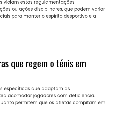
es violam estas regulamentações
ções ou ações disciplinares, que podem variar
iais para manter o espírito desportivo e a
gras que regem o ténis em
s específicas que adaptam as
para acomodar jogadores com deficiência.
nquanto permitem que os atletas compitam em