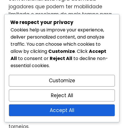
jogadores que podem ter mobilidade
limitada e precisam de mais tempo para
reagir. Além disso, os jogadores podem usar
We respect your privacy
as suas cadeiras de rodas para rebater a
Cookies help us improve your experience,
deliver personalized content, and analyze
bola, o que não é permitido no ténis
traffic. You can choose which cookies to
tradicional.
allow by clicking
Customize
. Click
Accept
Outra diferença significativa nas regras é o
All
to consent or
Reject All
to decline non-
sistema de classificação para jogadores. O
essential cookies.
ténis em cadeira de rodas categoriza os
atletas com base nas suas habilidades
Customize
físicas, garantindo que os concorrentes
Reject All
enfrentem oponentes com níveis
semelhantes de mobilidade. Esta
Accept All
classificação impacta os formatos dos
jogos e a elegibilidade dos jogadores em
torneios.